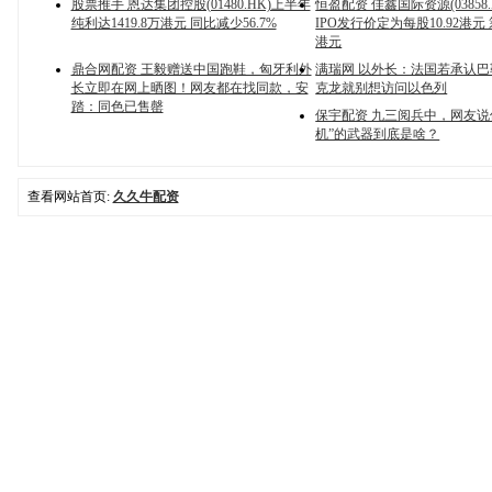
股票推手 恩达集团控股(01480.HK)上半年
恒盈配资 佳鑫国际资源(03858
纯利达1419.8万港元 同比减少56.7%
IPO发行价定为每股10.92港元 
港元
鼎合网配资 王毅赠送中国跑鞋，匈牙利外
满瑞网 以外长：法国若承认巴
长立即在网上晒图！网友都在找同款，安
克龙就别想访问以色列
踏：同色已售罄
保宇配资 九三阅兵中，网友说
机”的武器到底是啥？
查看网站首页:
久久牛配资