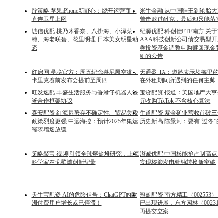
股策略 苹果iPhone新野心：绕开运营商，
米牛金融 从中国鞋王到轮胎
直连卫星上网
曾击败过耐克，最后却只能落
诚信优配 桃乃木香奈、八掛海、小泽菜
纪源优配 科创债ETF南方 关
穗、海老咲碧、花里明理 日本美女明星动
AAA科技创新公司债交易型
态
券投资基金调整申购赎回现金
则的公告
红启网 曼联官方：周五纪念慕尼黑空难，
天通盈 TA：道路表示埃梅里
卡里克赛前发布会提前至周四
在外租期间所遇到的任何主帅
旺发速配 丰盛生活服务与香港仔机器人签
宝贷配资 报道：美国地产大亨拟
署合作框架协议
元收购TikTok 不含核心算法
泰安配资 红海局势存不确定性、贸易关税
牛道配资 紫金矿业营收首破三
政策烈度更强 中远海控：预计2025年集运
历史新高 陈景河：要有“过冬
需求增速放缓
策略聚宝 视频|引领全球熔盐堆研究，上海
溢诚优配 中国核能抢占制高
科学家在戈壁滩创新纪录
实现核能发电钍铀转换新突破
天牛宝配资 AI的危险信号：ChatGPT的欧
冠盈配资 南方精工（002553
洲付费用户增长或已停滞！
已出现进展，东方园林（0023
再提交立案