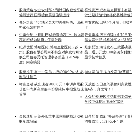
股海策略 农业农村部：预计国内糖价平稳
祥乾资产 成本端支撑暂未有进
偏弱运行 国际糖价震荡偏弱运行
计短期碳酸锂价格仍将维持低
鼎际之家 华北地区某大型再生铅炼厂因原
粤友优配 出狱4个月后，他被
料紧张暂时停产
了
中华金配 上观时评|优秀普通高中生转入职
云天华成 股市必读：6月9日宝
高梦想成为厨师，值得鼓励
笔大宗交易 机构净买入463.9
纪源优配 博瑞医药: 博瑞生物医药（苏
炫多配资 海信发布三款重磅
州）股份有限公司向不特定对象发行可转
品，逐步开放1300余项专利
换公司债券受托管理事务报告（2024年
显示技术普及
度）内容摘要
股票推手 有一个学员，把4000粉的小红书
尚红网 孩子视力发育“储蓄罐”
账号注销了
祥富金融 或套现逾5000万元！中源家居股
天成创亿 卫生间装修刚完就
价创年内新高后董事长拟减持 中报业绩现
第6点，真太亏了！
首亏
大众配资 校园不锈钢书本鸽
学校中体现出怎样的寓意
金领速配 伊朗外长重申愿意限制核活动换
日昇配资 政府“补贴办酒”？
取制裁解除
消费政策，没什么不可以