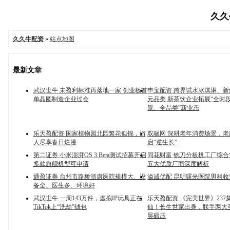
久久牛
久久牛配资
»
站点地图
最新文章
武汉世牛 未盈利标准再落地一家 创业板首
申宝配资 跨界试水冰淇淋、
单晶圆制造企业过会
元品类 新茶饮企业拓展“全时
景、全品类”新业态
乐天盈配资 国家植物园北园繁花似锦，游
双融网 深耕老年消费场景，
人尽享春日烂漫
启“逆生长”
第二证券 小米澎湃OS 3 Beta测试招募开启
同花财富 铣刀分板机工厂综
多款旗舰机型可申请
五大优质厂商深度解析
通盈证券 台州市路桥浙康医院规模大、设
溢诚优配 昆明曙光医院男科
备全、医生多、环境好
武汉世牛 一周143万件，虚拟IP玩具正在
乐天盈配资 《完美世界》237
TikTok上“洗劫”钱包
仙！长生世家出身，联手两大
昊碾压